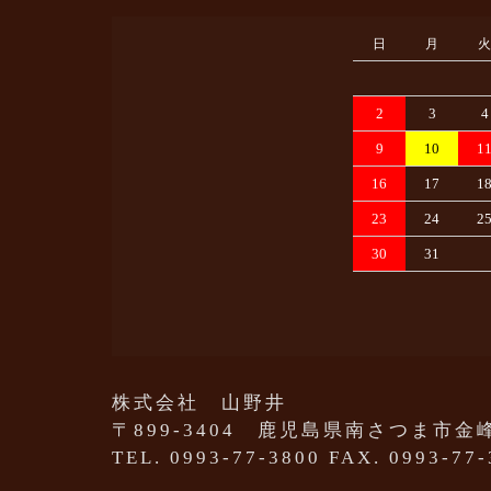
日
月
火
2
3
4
9
10
1
16
17
1
23
24
2
30
31
株式会社 山野井
〒899-3404 鹿児島県南さつま市金峰
TEL. 0993-77-3800 FAX. 0993-77