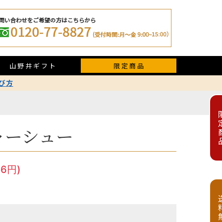
山野井ギフト
限定商品
び方
限定
ャーシュー
6円)
送料無