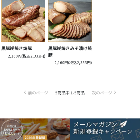
料
商
品
商
品
黒豚炭焼き焼豚
黒豚炭焼きみそ漬け焼
を
豚
2,160円(税込2,333円)
探
2,160円(税込2,333円)
す
山
前のページ
5
商品中
1-5
商品
次のページ
野
井
ギ
フ
ト