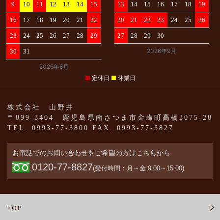
よ
9
10
11
12
13
14
15
13
14
15
16
17
18
19
く
16
17
18
19
20
21
22
20
21
22
23
24
25
26
あ
る
23
24
25
26
27
28
29
27
28
29
30
ご
2026年9月
30
31
質
問
2026年8月
■
定休日
■
休業日
会
株式会社 山野井
員
〒899-3404 鹿児島県南さつま市金峰町高橋3075-28
登
TEL. 0993-77-3800 FAX. 0993-77-3827
録
お電話でのお問い合わせをご希望の方はこちらから
ロ
0120-77-8827
(受付時間：月～金 9:00～15:00)
グ
イ
ン
TOP