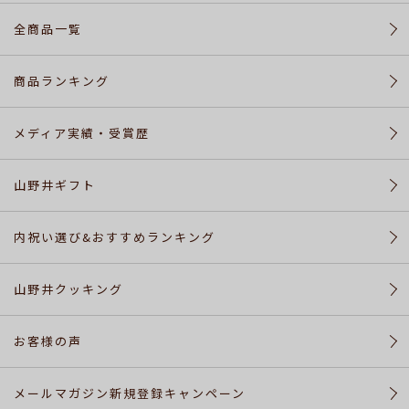
カ
全商品一覧
ー
ト
商品ランキング
配
メディア実績・受賞歴
送・
送
料
山野井ギフト
に
つ
内祝い選び&おすすめランキング
い
て
山野井クッキング
お
お客様の声
問
い
合
メールマガジン新規登録キャンペーン
わ