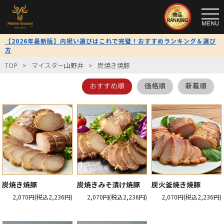
TOP
【2026年最新版】内祝い選びはこれで完璧！おすすめランキング＆選び
方
全
商
TOP
マイスター山野井
炭焼き焼豚
品
一
おすすめ順
価格順
新着順
覧
限
定
商
品
炭焼き焼豚
炭焼きみそ漬け焼豚
炭火釜焼き焼豚
2,070円(税込2,236円)
2,070円(税込2,236円)
2,070円(税込2,236円)
送
料
無