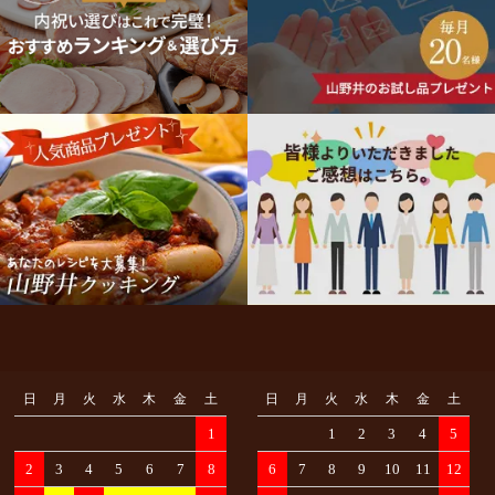
商
品
ラ
ン
キ
ン
グ
メ
デ
ィ
ア
実
績・
受
賞
日
月
火
水
木
金
土
日
月
火
水
木
金
土
歴
1
1
2
3
4
5
2
3
4
5
6
7
8
6
7
8
9
10
11
12