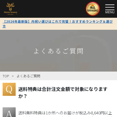
TOP
【2026年最新版】内祝い選びはこれで完璧！おすすめランキング＆選び
方
全
商
品
一
よくあるご質問
覧
限
定
TOP
よくあるご質問
商
品
送料特典は合計注文金額で対象になります
か？
送
料
送料無料特典は1か所へのお届けが税込み8,640円以上
無