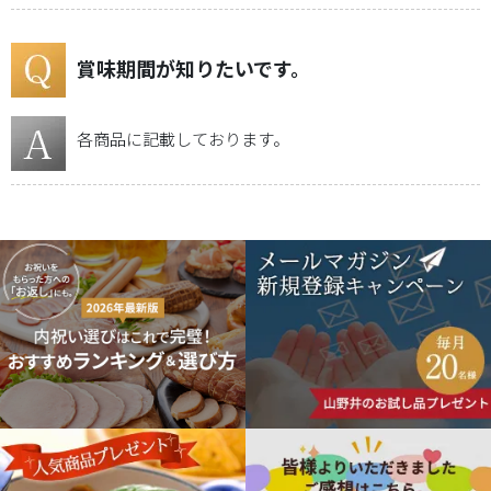
カ
ー
賞味期間が知りたいです。
ト
各商品に記載しております。
配
送・
送
料
に
つ
い
て
お
問
い
合
わ