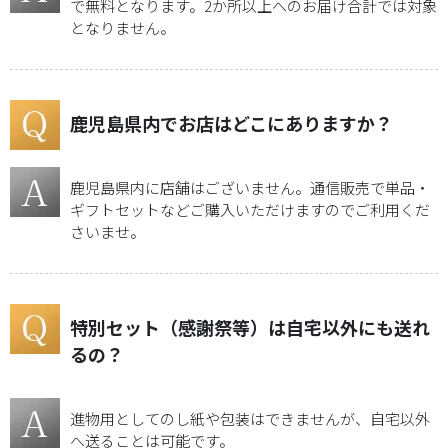
で無料となります。2か所以上へのお届け合計では対象
料
となりません。
商
品
鹿児島県内でお店はどこにありますか？
商
品
を
鹿児島県内に店舗はございません。通信販売で単品・
探
ギフトセットなどご購入いただけますのでご利用くだ
す
さいませ。
山
野
特別セット（感謝祭等）は自宅以外にも送れ
井
ギ
るの？
フ
ト
進物用としてのし紙や包装はできませんが、自宅以外
へ送ることは可能です。