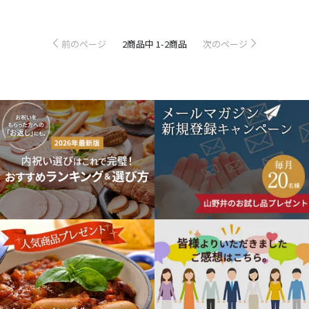
料
商
品
前のページ
2
商品中
1-2
商品
次のページ
商
品
を
探
す
山
野
井
ギ
フ
ト