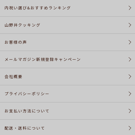
カ
内祝い選び&おすすめランキング
ー
ト
山野井クッキング
配
お客様の声
送・
送
メールマガジン新規登録キャンペーン
料
に
つ
会社概要
い
て
プライバシーポリシー
お
お支払い方法について
問
い
合
配送・送料について
わ