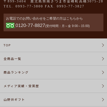
よ
〒899-3404 鹿児島県南さつま市金峰町高橋3075-28
く
TEL. 0993-77-3800 FAX. 0993-77-3827
あ
る
お電話でのお問い合わせをご希望の方はこちらから
ご
0120-77-8827
質
(受付時間：月～金 9:00～15:00)
問
TOP
会
員
登
全商品一覧
録
商品ランキング
ロ
グ
メディア実績・受賞歴
イ
ン
山野井ギフト