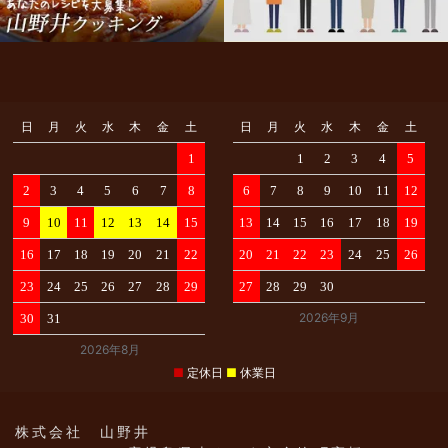
商
品
ラ
ン
キ
ン
日
月
火
水
木
金
土
日
月
火
水
木
金
土
グ
1
1
2
3
4
5
2
3
4
5
6
7
8
6
7
8
9
10
11
12
メ
9
10
11
12
13
14
15
13
14
15
16
17
18
19
デ
ィ
16
17
18
19
20
21
22
20
21
22
23
24
25
26
ア
23
24
25
26
27
28
29
27
28
29
30
実
績・
2026年9月
30
31
受
2026年8月
賞
■
定休日
■
休業日
歴
株式会社 山野井