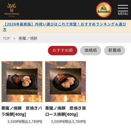
TOP
【2026年最新版】内祝い選びはこれで完璧！おすすめランキング＆選び
方
全
商
TOP
悪魔ノ焼豚
品
一
おすすめ順
価格順
新着順
覧
限
定
商
品
悪魔ノ焼豚 炭焼きバ
悪魔ノ焼豚 炭焼き肩
ラ焼豚[400g]
ロース焼豚[400g]
送
3,500円(税込3,780円)
3,500円(税込3,780円)
料
無