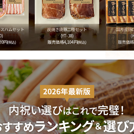
ースハムセット
炭焼き焼豚二種セット
国内産豚
0)
(YT-38)
(
20円
販売価格4,104円
販売価格:
(税込)
(税込)