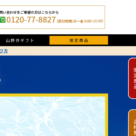
山野井ギフト
限定商品
び方
限定
送料無