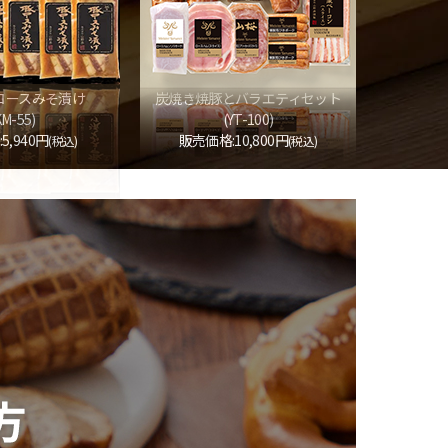
ロースみそ漬け
炭焼き焼豚とバラエティセット
KM-55)
(YT-100)
5,940円
販売価格:10,800円
(税込)
(税込)