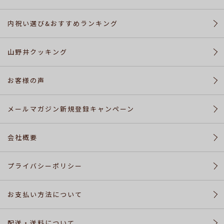
カ
ー
内祝い選び&おすすめランキング
ト
山野井クッキング
配
送・
お客様の声
送
料
メールマガジン新規登録キャンペーン
に
つ
い
会社概要
て
プライバシーポリシー
お
問
お支払い方法について
い
合
わ
配送・送料について