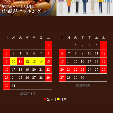
商
品
ラ
ン
キ
ン
グ
日
月
火
水
木
金
土
日
月
火
水
木
金
土
1
1
2
3
4
5
メ
2
3
4
5
6
7
8
6
7
8
9
10
11
12
デ
9
10
11
12
13
14
15
13
14
15
16
17
18
19
ィ
ア
16
17
18
19
20
21
22
20
21
22
23
24
25
26
実
23
24
25
26
27
28
29
27
28
29
30
績・
受
2026年9月
30
31
賞
2026年8月
歴
■
定休日
■
休業日