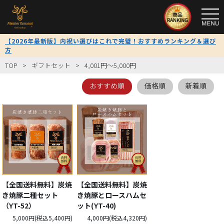
TOP
【2026年最新版】内祝い選びはこれで完璧！おすすめランキング＆選び
方
全
商
TOP
ギフトセット
4,001円～5,000円
品
一
おすすめ順
価格順
新着順
覧
限
定
商
品
【全国送料無料】炭焼
【全国送料無料】炭焼
き焼豚二種セット
き焼豚とロースハムセ
送
（YT-52）
ット(YT-40)
料
5,000円(税込5,400円)
4,000円(税込4,320円)
無