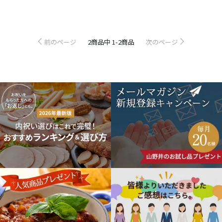
料
商
品
前のページ
2
商品中
1-2
商品
次のページ
商
品
を
探
す
山
野
井
ギ
フ
ト