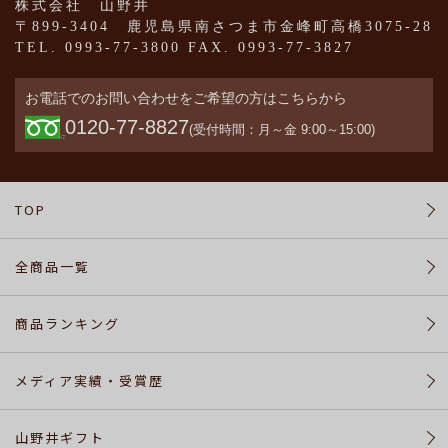
よ
株式会社 山野井
く
〒899-3404 鹿児島県南さつま市金峰町高橋3075-28
あ
TEL. 0993-77-3800 FAX. 0993-77-3827
る
ご
お電話でのお問い合わせをご希望の方はこちらから
質
0120-77-8827
問
(受付時間：月～金 9:00～15:00)
会
TOP
員
登
録
全商品一覧
商品ランキング
ロ
グ
イ
メディア実績・受賞歴
ン
山野井ギフト