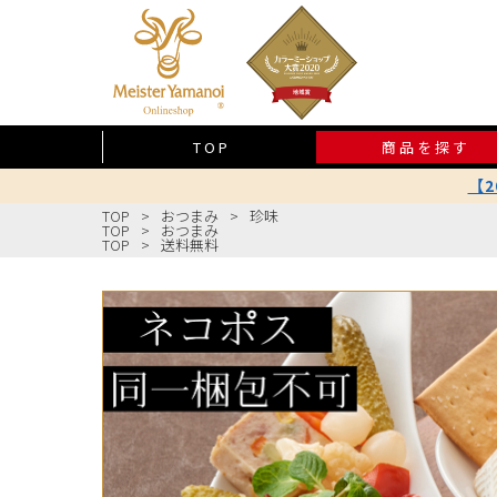
TOP
商品を探す
【
TOP
おつまみ
珍味
TOP
おつまみ
TOP
送料無料