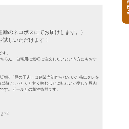
運輸のネコポスにてお届けします。）
お試しいただけます！
です。
もちろん、自宅用に気軽に注文したいという方にもおす
食仙人珍味「豚の干肉」は創業当初作られていた秘伝タレを
レに漬けしっとりと甘く噛むほどに味わいが増して豚肉
肉です。ビールとの相性抜群です。
ｇ×2