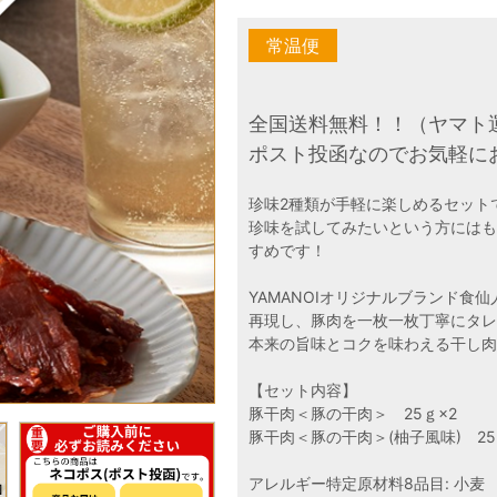
全国送料無料！！（ヤマト
ポスト投函なのでお気軽に
珍味2種類が手軽に楽しめるセット
珍味を試してみたいという方には
すめです！
YAMANOIオリジナルブランド
再現し、豚肉を一枚一枚丁寧にタ
本来の旨味とコクを味わえる干し
【セット内容】
豚干肉＜豚の干肉＞ 25ｇ×2
豚干肉＜豚の干肉＞(柚子風味) 25
アレルギー特定原材料8品目: 小麦