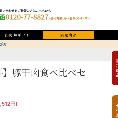
山野井ギフト
限定商品
び方
限定
料】豚干肉食べ比べセ
,512円)
送料無