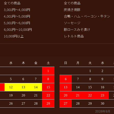
全ての商品
全ての商品
3,001円～4,000円
炭焼き焼豚
4,001円～5,000円
合鴨・ハム・ベーコン・牛タン
5,001円～6,000円
ソーセージ
6,001円～10,000円
豚ロースみそ漬け
10,000円以上
レトルト商品
水
木
金
土
日
月
火
水
1
1
2
5
6
7
8
6
7
8
9
1
12
13
14
15
13
14
15
16
8
19
20
21
22
20
21
22
23
5
26
27
28
29
27
28
29
30
2026年9月