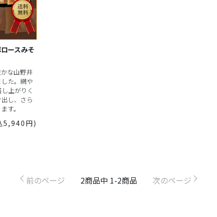
豚ロースみそ
豊かな山野井
ました。網や
召し上がりく
け出し、さら
ります。
込5,940円)
前のページ
2
商品中
1-2
商品
次のページ