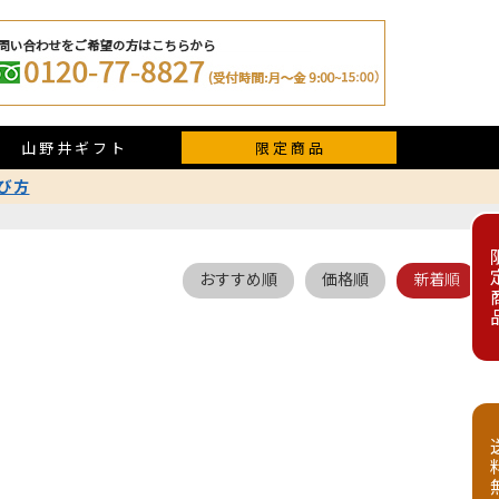
山野井ギフト
限定商品
び方
限定
おすすめ順
価格順
新着順
送料無